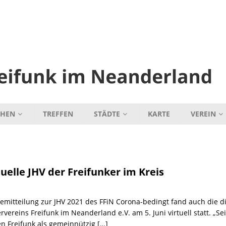
CHEN
TREFFEN
STÄDTE
KARTE
VEREIN
tuelle JHV der Freifunker im Kreis
emitteilung zur JHV 2021 des FFiN Corona-bedingt fand auch die 
rvereins Freifunk im Neanderland e.V. am 5. Juni virtuell statt. „S
n Freifunk als gemeinnützig
[…]