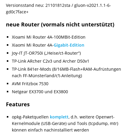
Versionsstand neu: 21101812sta / gluon-v2021.1.1-6-
gd0c7face+
neue Router (vormals nicht unterstützt)
Xioami Mi Router 4A-100MBit-Edition
Xiaomi Mi Router 4A-
Gigabit-Edition
Joy-IT JT-OR750i („Heise/ct-Router“)
TP-Link ARcher C2v3 und Archer D50v1
TP-Link 841er-Mods (8/16MB-Flash+RAM-Aufrüstungen
nach FF-Münsterland/c’t-Anleitung)
AVM Fritzbox 7530
Netgear EX3700 und EX3800
Features
opkg-Paketquellen
komplett
, d.h. weitere Openwrt-
Kernelmodule (USB-Geräte) und Tools (tcpdump, mtr)
können einfach nachinstalliert werden