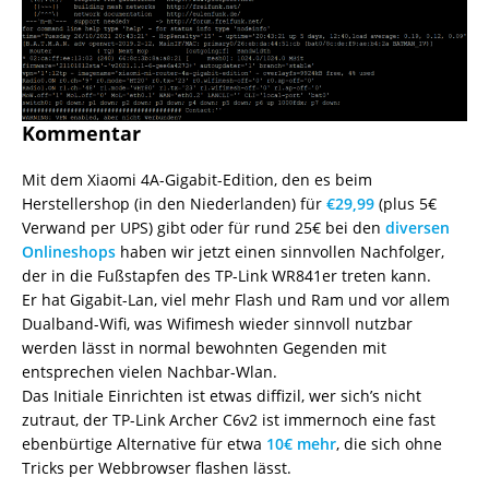
Kommentar
Mit dem Xiaomi 4A-Gigabit-Edition, den es beim
Herstellershop (in den Niederlanden) für
€29,99
(plus 5€
Verwand per UPS) gibt oder für rund 25€ bei den
diversen
Onlineshops
haben wir jetzt einen sinnvollen Nachfolger,
der in die Fußstapfen des TP-Link WR841er treten kann.
Er hat Gigabit-Lan, viel mehr Flash und Ram und vor allem
Dualband-Wifi, was Wifimesh wieder sinnvoll nutzbar
werden lässt in normal bewohnten Gegenden mit
entsprechen vielen Nachbar-Wlan.
Das Initiale Einrichten ist etwas diffizil, wer sich’s nicht
zutraut, der TP-Link Archer C6v2 ist immernoch eine fast
ebenbürtige Alternative für etwa
10€ mehr
, die sich ohne
Tricks per Webbrowser flashen lässt.